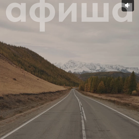
Кыргызстан. Ледник
Для тех, кто хочет познакомиться со страной гор,
каньонов и ущелий, озёр, термальных источников и
ледников, ни на минуту не жертвуя комфортом. И для
искушённых путешественников, которые ищут редкий
опыт с максимумом сервиса даже вдали от
цивилизации.
Подробнее
Оставить заявку
О туре