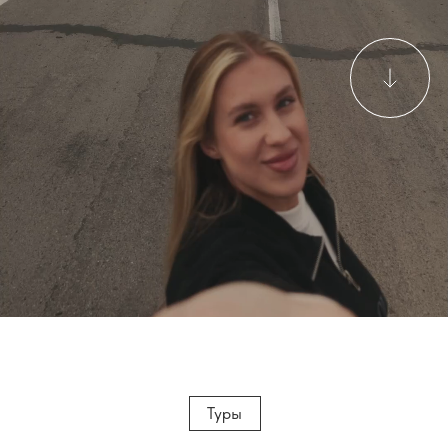
7 дней
8 человек
сентябрь-октябрь
Алтай. Краски осени
Осень на Алтае — это как безлимитный шведский
стол! Тут тебе и мокрый рафтинг, и степенные конные
прогулки, и снег в горах, и брызги водопада, и теплые
вечера на свежем воздухе под бокал вина у костра,
и ралли на лонг-борде по Чуйскому тракту… и многое
другое!
Подробнее
Оставить заявку