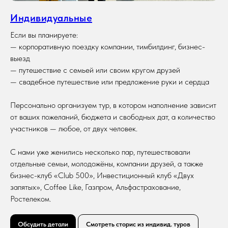
Индивидуальные
Если вы планируете:
— корпоративную поездку компании, тимбилдинг, бизнес-
выезд
— путешествие с семьей или своим кругом друзей
— свадебное путешествие или предложение руки и сердца
Персонально организуем тур, в котором наполнение зависит
от ваших пожеланий, бюджета и свободных дат, а количество
7 дней
8 человек
июнь-август
участников — любое, от двух человек.
Алтай. Летние каникулы
С нами уже женились несколько пар, путешествовали
отдельные семьи, молодожёны, компании друзей, а также
Лето на Алтае — это как безлимитный шведский стол!
Тут тебе и мокрый рафтинг, и степенные конные
бизнес-клуб «Club 500», Инвестиционный клуб «Двух
прогулки, и снег в горах, и брызги водопада, и теплые
запятых», Coffee Like, Газпром, Альфастрахование,
вечера на свежем воздухе под бокал вина у костра,
и ралли на лонг-борде по Чуйскому тракту… и многое
Ростелеком.
другое!
Обсудить детали
Смотреть сторис из индивид. туров