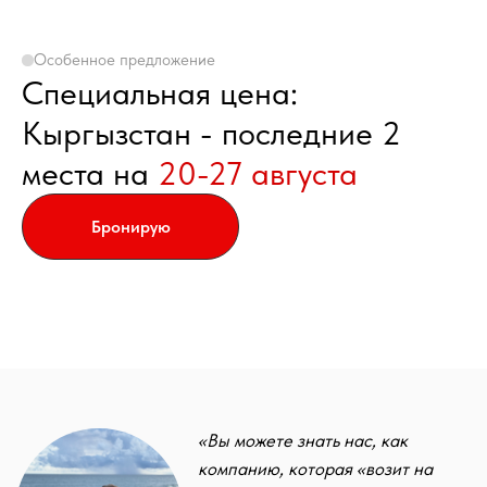
«Вы можете знать нас, как
компанию, которая «возит на
Особенное предложение
красных Лэнд Крузерах». Но мы
Специальная цена:
— это гораздо больше: позвольте
познакомить вас ближе с
Кыргызстан - последние 2
авторскими путешествиями,
проверенными на себе.
места на
20-27 августа
Андрей Кирлюк
основатель компании
Бронирую
4000+
9,7/10