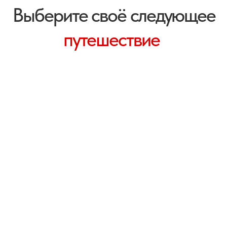
Гости
Мир, который вы увидите
своими глазами
lifetravel_group
lifetravel_group