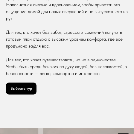
сервисом. Это ночёвка в Сахаре с роскошными
Наполниться силами и вдохновением, чтобы привезти это
условиями, волны Атлантики и горы, закаты
над Гибралтаром... И ты можешь отправиться туда
ощущение домой для новых свершений и не выпускать его из
без визы!
рук.
Для тех, кто хочет без забот, стресса и сомнений получить
Подробнее
Оставить заявку
готовый план отдыха с высоким уровнем комфорта, где всё
продумано за/для вас.
Для тех, кто хочет путешествовать, но не в одиночестве.
О туре
Чтобы быть среди близких по духу людей, без неловкостей, в
безопасности — легко, комфортно и интересно.
Выбрать тур
8 дней
8 человек
сентябрь-октябрь