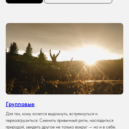
Подробнее
Оставить заявку
О туре
7-10 дней
10 человек
осень, Новый год
Групповые
Для тех, кому хочется выдохнуть, встряхнуться и
Марокко. Восточная сказка
перезагрузиться. Сменить привычный ритм, насладиться
Для эстетов и искателей экзотики, жаждущих
окунуться в новую культуру с нашим фирменным
природой, увидеть другое не только вокруг — но и в себе.