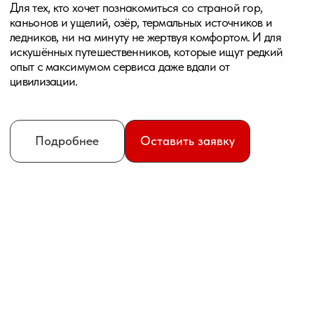
Андрей Кирлюк
Признаюсь, меня заряжает конкуренция —
поэтому я стремлюсь постоянно повышать
планку и удивлять сервисом
и эксклюзивностью маршрута. Так, чтобы
вам хотелось вернуться в наши туры,
а не ехать с кем-то ещё.
Еще больше меня заряжает обратная связь
от наших гостей — для меня важно, чтобы
каждый, кто приехал в тур, испытал детский
восторг. Нам не интересно просто сделать