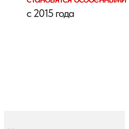
Путешествуйте с высоким
комфортом
Мы не экономим на условиях проживания.
В каждом отеле удобство сочетается
с эстетикой и живописными видами
из номеров.