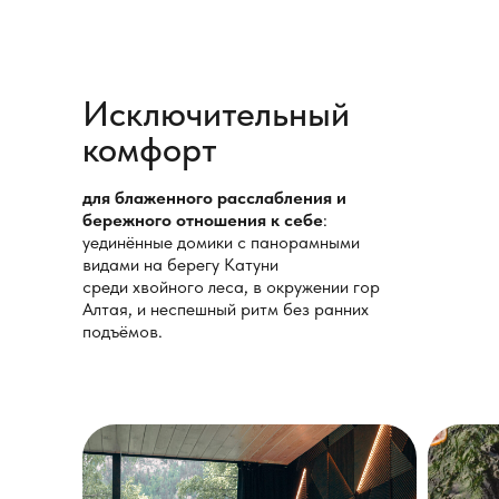
Наши гости
Исключительный
уже влюбились в Алтай
комфорт
для блаженного расслабления и
бережного отношения к себе
:
уединённые домики с панорамными
видами на берегу Катуни
среди хвойного леса, в окружении гор
Алтая, и неспешный ритм без ранних
подъёмов.