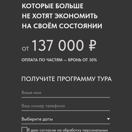
вечера на свежем воздухе под бокал вина у костра,
КОТОРЫЕ БОЛЬШЕ
и ралли на лонг-борде по Чуйскому тракту… и многое
другое!
НЕ ХОТЯТ ЭКОНОМИТЬ
НА СВОЁМ СОСТОЯНИИ
Подробнее
Оставить заявку
137 000 ₽
ОТ
ОПЛАТА ПО ЧАСТЯМ — БРОНЬ ОТ 30%
ПОЛУЧИТЕ ПРОГРАММУ ТУРА
Я даю
согласие на обработку персональных