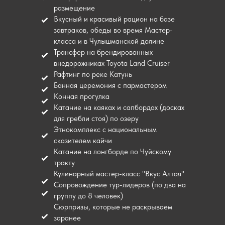
размещение
Вкусный и красивый рацион на базе
завтраков, обеды во время Мастер-
класса и в Чулышманской долине
Трансфер на брендированных
внедорожниках Toyota Land Cruiser
Рафтинг по реке Катунь
Банная церемония с пармастером
Конная прогулка
Катание на каяках и сапбордах (досках
8 дней
8 человек
сентябрь-октябрь
для гребли стоя) по озеру
Этнокомплекс с национальным
сказителем кайчи
Кыргызстан. Ледник
Катание на лонгборде по Чуйскому
Для тех, кто хочет познакомиться со страной гор,
каньонов и ущелий, озёр, термальных источников и
тракту
ледников, ни на минуту не жертвуя комфортом. И для
Кулинарный мастер-класс "Вкус Алтая"
искушённых путешественников, которые ищут редкий
опыт с максимумом сервиса даже вдали от
Сопровождение тур-лидеров (по два на
цивилизации.
группу до 8 человек)
Сюрпризы, которые не раскрываем
заранее
Подробнее
Оставить заявку