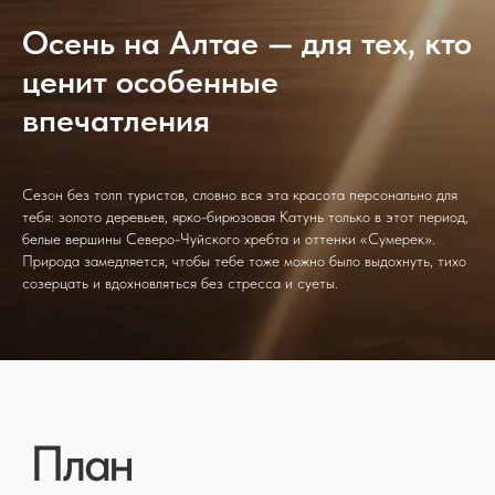
Осень на Алтае — для тех, кто
ценит особенные
впечатления
Сезон без толп туристов, словно вся эта красота персонально для
тебя: золото деревьев, ярко-бирюзовая Катунь только в этот период,
белые вершины Северо-Чуйского хребта и оттенки «Сумерек».
Природа замедляется, чтобы тебе тоже можно было выдохнуть, тихо
созерцать и вдохновляться без стресса и суеты.