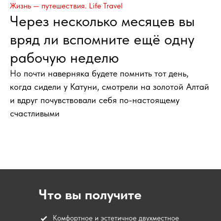
Жизнь — путешествия. Life Travel
Через несколько месяцев вы
вряд ли вспомните ещё одну
рабочую неделю
7-10 дней
10 человек
осень, Новый год
Но почти наверняка будете помнить тот день,
когда сидели у Катуни, смотрели на золотой Алтай
Марокко. Восточная сказка
и вдруг почувствовали себя по-настоящему
Для эстетов и искателей экзотики, жаждущих
окунуться в новую культуру с нашим фирменным
счастливыми
сервисом. Это ночёвка в Сахаре с роскошными
условиями, волны Атлантики и горы, закаты
над Гибралтаром... И ты можешь отправиться туда
без визы!
Подробнее
Оставить заявку
Что вы получите
Комфортное и эстетичное двухместное
О туре